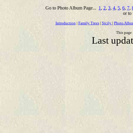
Go to Photo Album Page...
1
,
2
,
3
,
4
,
5
,
6
,
7
,
or to
Introduction
|
Family Trees
|
Sicily
|
Photo Alb
This page 
Last upda