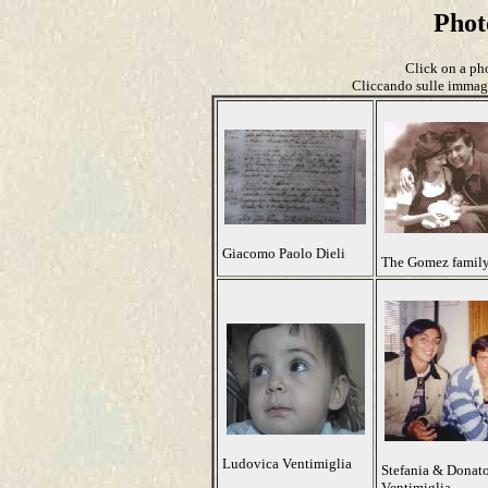
Pho
Click on a pho
Cliccando sulle immagin
Giacomo Paolo Dieli
The Gomez famil
Ludovica Ventimiglia
Stefania & Donat
Ventimiglia